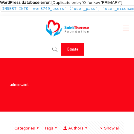
WordPress database error:
[Duplicate entry '0' for key 'PRIMARY']
INSERT INTO `wor8749_users` (`user_pass`, `user_nicenam
Donate
adminsaint
Categories
Tags
Authors
Show all