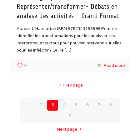
Représenter/transformer- Débats en
analyse des activités – Grand Format
Auteur: L’Harmattan ISBN 9782343153599 Peut-on
identifier les transformations pour les analyser, les
interpréter, et surtout pour pouvoir intervenir sur elles,
pour les infléchir ? Qui le
[…]
0
Read more
Prev page
1
2
3
4
5
6
7
8
9
Next page